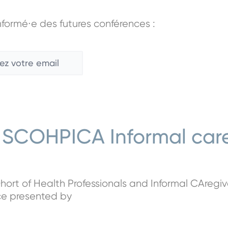
nformé∙e des futures conférences :
Confirmez
l’e-
mail
SCOHPICA Informal caregi
ort of Health Professionals and Informal CAregiv
nce presented by