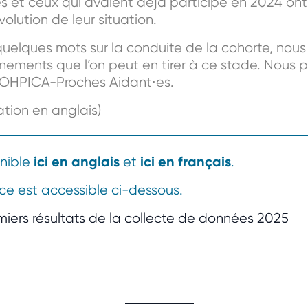
es et ceux qui avaient déjà participé en 2024 on
volution de leur situation.
quelques mots sur la conduite de la cohorte, nous
nements que l’on peut en tirer à ce stade. Nous pr
SCOHPICA-Proches Aidant∙es.
ation en anglais)
ici en anglais
ici en français
onible
et
.
ce est accessible ci-dessous.