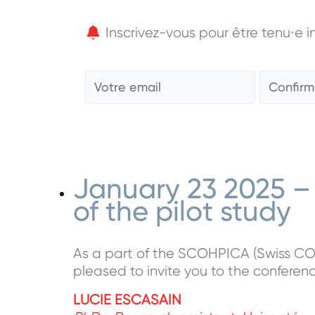
Inscrivez-vous pour être tenu∙e i
E-mail
Saisissez
un
e-
mail
January 23 2025 – 
of the pilot study
As a part of the SCOHPICA (Swiss COh
pleased to invite you to the confere
LUCIE ESCASAIN